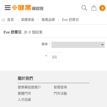
0
首頁
美體美髮
推薦品牌
Eve 舒摩兒
-
-
-
Eve 舒摩兒
共
0
個結果
排序：
<
1/1
關於我們
健業藥妝館簡介
新聞發佈
實體門市
門市活動
人才招募