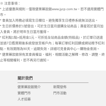
※ 注意事項：
* 上述優惠與規則，僅限健業藥妝館www.jycp.com.tw，恕不適用實體門
市。
* 會員加入時務必填寫生日欄位，避免獨享生日禮券系統無法送出。
* 生日折價券於1號發出，可於生日當月選購全站商品；壽星若於當月加
入會員，將於明年生日當月獲得。
* 紅利點1點=抵用金1元，可折抵全站商品金額(特殺品)，於訂單已送達
並過7日鑑賞期後系統發放至帳戶內；每筆訂單紅利回饋或網站贈予紅利
點，有效期限為90天，逾期失效，詳細可見會員中心－購物金查詢。
* 健業藥妝館保有其會員權益、福利、相關活動之解釋、修改、調整、終
止等相關權利，恕不再另行通知。
關於我們
健業藥妝館簡介
新聞發佈
實體門市
門市活動
人才招募