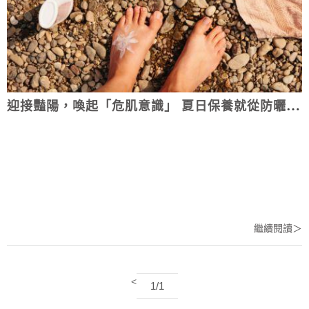
迎接豔陽，喚起「危肌意識」 夏日保養就從防曬開始
繼續閱讀＞
<
1/1