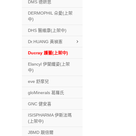
DMS 德妍思
DERMOPHIL 朵愛(上架
中)
DHS 醫維康(上架中)
Dr.HUANG 黃禎憲
Ducray 護蕾(上架中)
Elancyl 伊蘭纖姿(上架
中)
eve 舒摩兒
gloMinerals 葛羅氏
GNC 健安喜
ISISPHARMA 伊斯法瑪
(上架中)
JBMD 靚倍爾