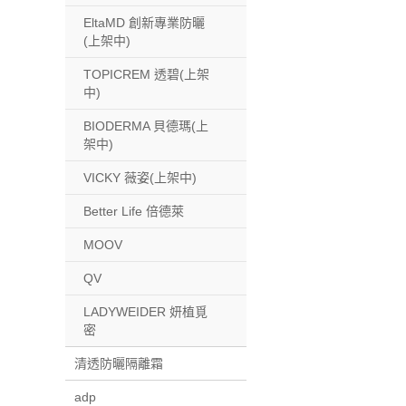
EltaMD 創新專業防曬
(上架中)
TOPICREM 透碧(上架
中)
BIODERMA 貝德瑪(上
架中)
VICKY 薇姿(上架中)
Better Life 倍德萊
MOOV
QV
LADYWEIDER 妍植覓
密
清透防曬隔離霜
adp