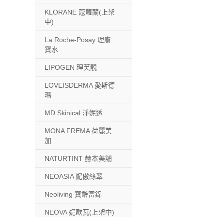
KLORANE 蔻蘿蘭(上架
中)
La Roche-Posay 理膚
寶水
LIPOGEN 理芙靚
LOVEISDERMA 愛斯德
瑪
MD Skinical 淨妮透
MONA FREMA 荷麗美
加
NATURTINT 赫本美舖
NEOASIA 妮傲絲翠
Neoliving 寶齡富錦
NEOVA 妮歐瓦(上架中)